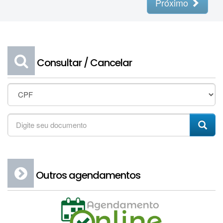
Próximo
Consultar / Cancelar
Escolha
o
documento
Digite
Con
o
número:
Outros agendamentos