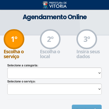
Agendamento Online
1º
2º
3º
Escolha o
Escolha o
Insira seus
serviço
local
dados
Selecione a categoria:
Selecione o serviço: